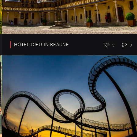
HÔTEL-DIEU IN BEAUNE
5
0