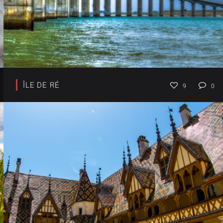
ÎLE DE RÉ
9
0