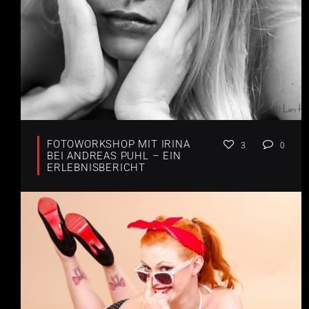
FOTOWORKSHOP MIT IRINA
3
0
BEI ANDREAS PUHL – EIN
ERLEBNISBERICHT