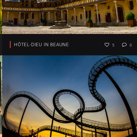
HÔTEL-DIEU IN BEAUNE
5
0