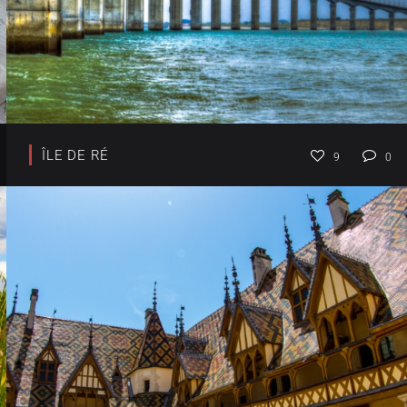
ÎLE DE RÉ
9
0