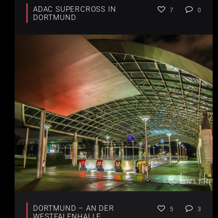
ADAC SUPERCROSS IN
7
0
DORTMUND
DORTMUND – AN DER
5
3
WESTFALENHALLE