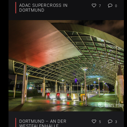
ADAC SUPERCROSS IN
7
0
DORTMUND
DORTMUND – AN DER
5
3
WESTFALENHALLE