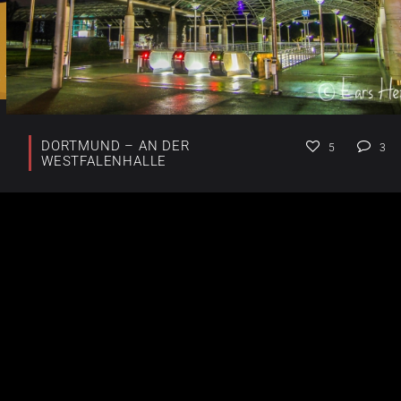
DORTMUND – AN DER
5
3
WESTFALENHALLE