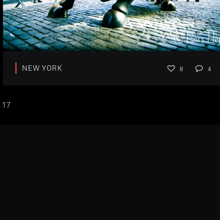
NEW YORK
8
4
17