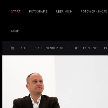
START
FOTOGRAFIE
ÜBER MICH
FOTOWORKSHOPS
SHOP
ALL
ERFAHRUNGSBERICHTE
LIGHT PAINTING
PE