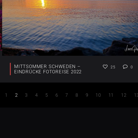
MITTSOMMER SCHWEDEN –
25
0
EINDRÜCKE FOTOREISE 2022
1
2
3
4
5
6
7
8
9
10
11
12
1