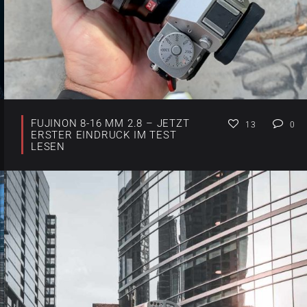
FUJINON 8-16 MM 2.8 – JETZT
13
0
ERSTER EINDRUCK IM TEST
LESEN