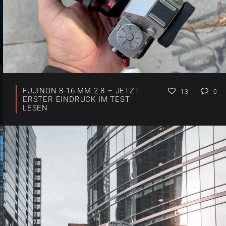
FUJINON 8-16 MM 2.8 – JETZT
13
0
ERSTER EINDRUCK IM TEST
LESEN