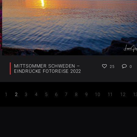
MITTSOMMER SCHWEDEN –
25
0
EINDRÜCKE FOTOREISE 2022
1
2
3
4
5
6
7
8
9
10
11
12
1