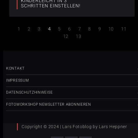
KINDERLEICHT IN 3
SCHRITTEN EINSTELLEN!
1
2
3
4
5
6
7
8
9
10
11
12
13
KONTAKT
IMPRESSUM
DATENSCHUTZHINWEISE
FOTOWORKSHOP NEWSLETTER ABONNIEREN
Copyright © 2024 | Lars Fotoblog by Lars Heppner