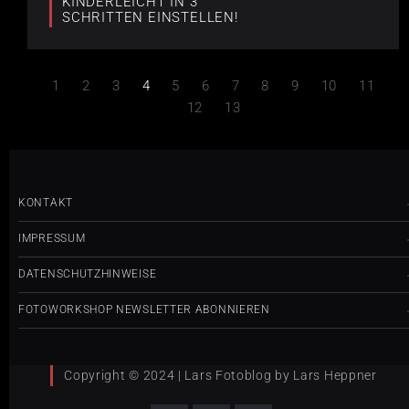
KINDERLEICHT IN 3
SCHRITTEN EINSTELLEN!
1
2
3
4
5
6
7
8
9
10
11
12
13
KONTAKT
IMPRESSUM
DATENSCHUTZHINWEISE
FOTOWORKSHOP NEWSLETTER ABONNIEREN
Copyright © 2024 | Lars Fotoblog by Lars Heppner