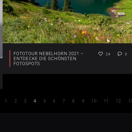
FOTOTOUR NEBELHORN 2021 –
24
0
ENTDECKE DIE SCHÖNSTEN
FOTOSPOTS
1
2
3
4
5
6
7
8
9
10
11
12
1