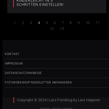
KINDERLEICHT IN 3
SCHRITTEN EINSTELLEN!
1
2
3
4
5
6
7
8
9
10
11
12
13
KONTAKT
IMPRESSUM
DATENSCHUTZHINWEISE
FOTOWORKSHOP NEWSLETTER ABONNIEREN
Copyright © 2024 | Lars Fotoblog by Lars Heppner