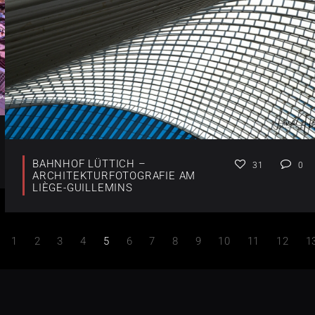
BAHNHOF LÜTTICH –
31
0
ARCHITEKTURFOTOGRAFIE AM
LIÈGE-GUILLEMINS
1
2
3
4
5
6
7
8
9
10
11
12
1