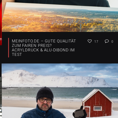
MEINFOTO.DE – GUTE QUALITÄT
17
0
ZUM FAIREN PREIS?
ACRYLDRUCK & ALU-DIBOND IM
TEST