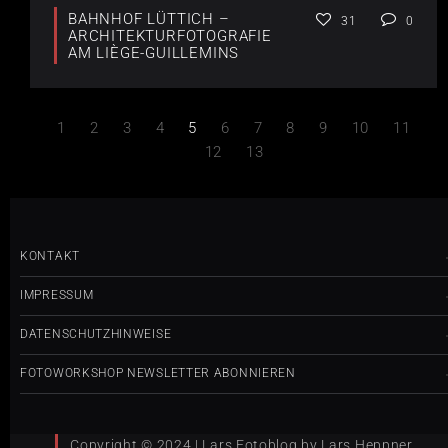
BAHNHOF LÜTTICH –
31
0
ARCHITEKTURFOTOGRAFIE
AM LIÈGE-GUILLEMINS
1
2
3
4
5
6
7
8
9
10
11
12
13
KONTAKT
IMPRESSUM
DATENSCHUTZHINWEISE
FOTOWORKSHOP NEWSLETTER ABONNIEREN
Copyright © 2024 | Lars Fotoblog by Lars Heppner