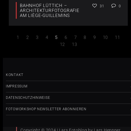
BAHNHOF LÜTTICH –
31
0
ARCHITEKTURFOTOGRAFIE
AM LIÈGE-GUILLEMINS
1
2
3
4
5
6
7
8
9
10
11
12
13
KONTAKT
IMPRESSUM
DATENSCHUTZHINWEISE
FOTOWORKSHOP NEWSLETTER ABONNIEREN
Copyright © 2024 | Lars Fotoblog by Lars Heppner