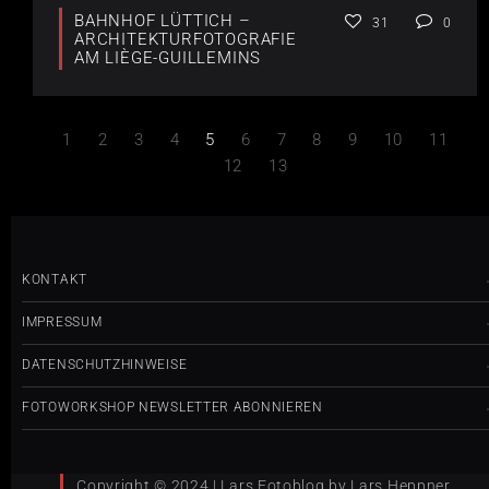
BAHNHOF LÜTTICH –
31
0
ARCHITEKTURFOTOGRAFIE
AM LIÈGE-GUILLEMINS
1
2
3
4
5
6
7
8
9
10
11
12
13
KONTAKT
IMPRESSUM
DATENSCHUTZHINWEISE
FOTOWORKSHOP NEWSLETTER ABONNIEREN
Copyright © 2024 | Lars Fotoblog by Lars Heppner