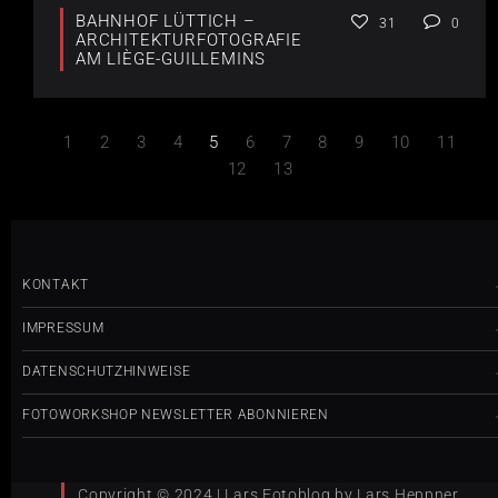
BAHNHOF LÜTTICH –
31
0
ARCHITEKTURFOTOGRAFIE
AM LIÈGE-GUILLEMINS
1
2
3
4
5
6
7
8
9
10
11
12
13
KONTAKT
IMPRESSUM
DATENSCHUTZHINWEISE
FOTOWORKSHOP NEWSLETTER ABONNIEREN
Copyright © 2024 | Lars Fotoblog by Lars Heppner