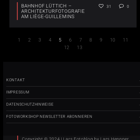
BAHNHOF LÜTTICH –
31
0
ARCHITEKTURFOTOGRAFIE
AM LIÈGE-GUILLEMINS
1
2
3
4
5
6
7
8
9
10
11
12
13
KONTAKT
IMPRESSUM
DATENSCHUTZHINWEISE
FOTOWORKSHOP NEWSLETTER ABONNIEREN
Copyright © 2024 | Lars Fotoblog by Lars Heppner