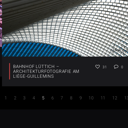
BAHNHOF LÜTTICH –
31
0
ARCHITEKTURFOTOGRAFIE AM
LIÈGE-GUILLEMINS
1
2
3
4
5
6
7
8
9
10
11
12
1