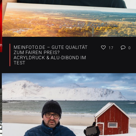
MEINFOTO.DE – GUTE QUALITÄT
17
0
ZUM FAIREN PREIS?
ACRYLDRUCK & ALU-DIBOND IM
TEST