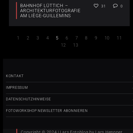
BAHNHOF LÜTTICH –
31
0
ARCHITEKTURFOTOGRAFIE
AM LIÈGE-GUILLEMINS
1
2
3
4
5
6
7
8
9
10
11
12
13
KONTAKT
IMPRESSUM
DATENSCHUTZHINWEISE
FOTOWORKSHOP NEWSLETTER ABONNIEREN
Copyright © 2024 | Lars Fotoblog by Lars Heppner