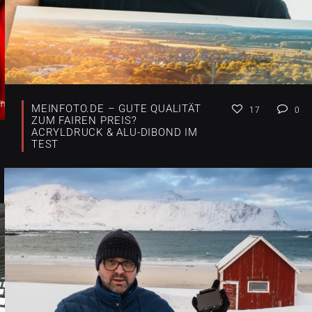
MEINFOTO.DE – GUTE QUALITÄT
17
0
ZUM FAIREN PREIS?
ACRYLDRUCK & ALU-DIBOND IM
TEST