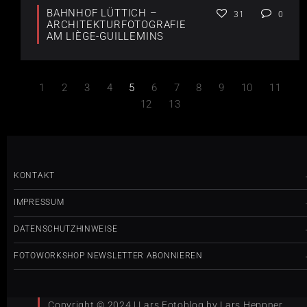
BAHNHOF LÜTTICH –
31
0
ARCHITEKTURFOTOGRAFIE
AM LIÈGE-GUILLEMINS
1
2
3
4
5
6
7
8
9
10
11
12
13
KONTAKT
IMPRESSUM
DATENSCHUTZHINWEISE
FOTOWORKSHOP NEWSLETTER ABONNIEREN
Copyright © 2024 | Lars Fotoblog by Lars Heppner