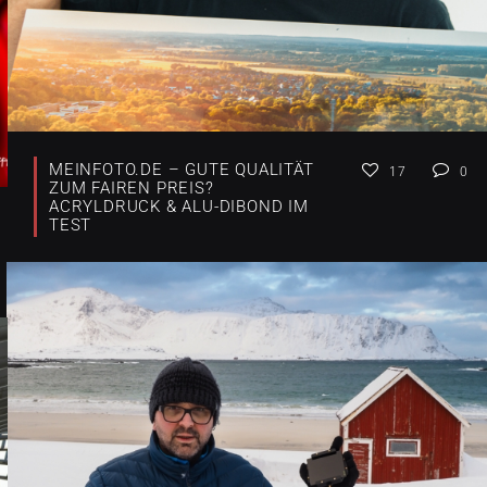
MEINFOTO.DE – GUTE QUALITÄT
17
0
ZUM FAIREN PREIS?
ACRYLDRUCK & ALU-DIBOND IM
TEST