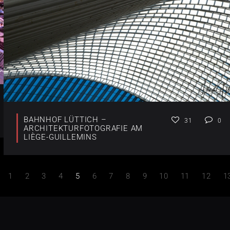
BAHNHOF LÜTTICH –
31
0
ARCHITEKTURFOTOGRAFIE AM
LIÈGE-GUILLEMINS
1
2
3
4
5
6
7
8
9
10
11
12
1