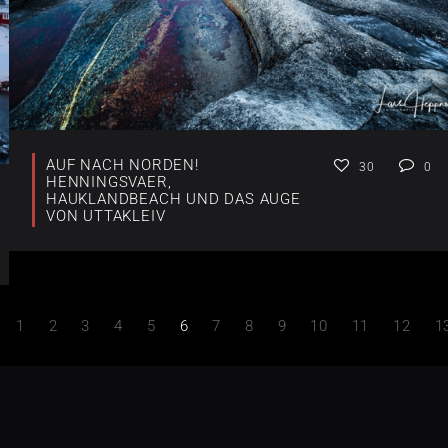
AUF NACH NORDEN!
30
0
HENNINGSVAER,
HAUKLANDBEACH UND DAS AUGE
VON UTTAKLEIV
1
2
3
4
5
6
7
8
9
10
11
12
1