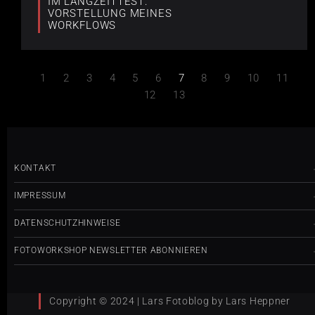
IM LANGZEITTEST:
VORSTELLUNG MEINES
WORKFLOWS
1
2
3
4
5
6
7
8
9
10
11
12
13
KONTAKT
IMPRESSUM
DATENSCHUTZHINWEISE
FOTOWORKSHOP NEWSLETTER ABONNIEREN
Copyright © 2024 | Lars Fotoblog by Lars Heppner