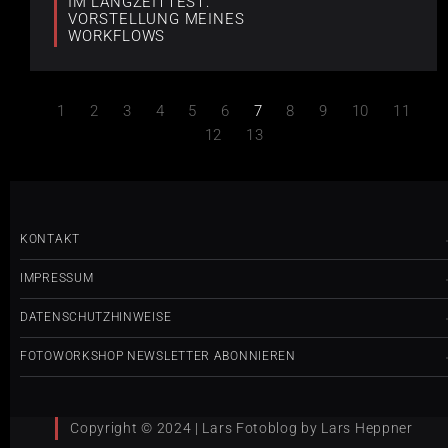
IM LANGZEITTEST:
VORSTELLUNG MEINES
WORKFLOWS
1
2
3
4
5
6
7
8
9
10
11
12
13
KONTAKT
IMPRESSUM
DATENSCHUTZHINWEISE
FOTOWORKSHOP NEWSLETTER ABONNIEREN
Copyright © 2024 | Lars Fotoblog by Lars Heppner