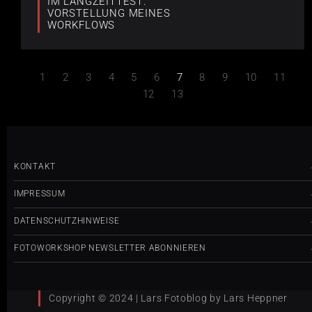
IM LANGZEITTEST:
VORSTELLUNG MEINES
WORKFLOWS
1
2
3
4
5
6
7
8
9
10
11
12
13
KONTAKT
IMPRESSUM
DATENSCHUTZHINWEISE
FOTOWORKSHOP NEWSLETTER ABONNIEREN
Copyright © 2024 | Lars Fotoblog by Lars Heppner