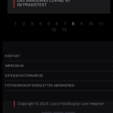
DAS NANGUANG LUXPAD 43
IM PRAXISTEST
1
2
3
4
5
6
7
8
9
10
11
12
13
KONTAKT
IMPRESSUM
DATENSCHUTZHINWEISE
FOTOWORKSHOP NEWSLETTER ABONNIEREN
Copyright © 2024 | Lars Fotoblog by Lars Heppner