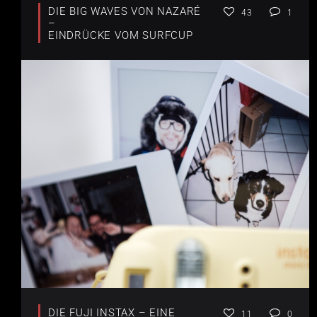
DIE BIG WAVES VON NAZARÉ
43
1
–
EINDRÜCKE VOM SURFCUP
DIE FUJI INSTAX – EINE
11
0