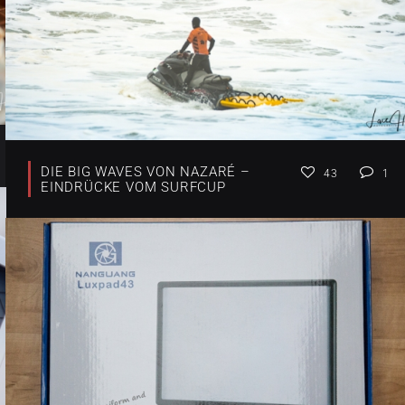
DIE BIG WAVES VON NAZARÉ –
43
1
EINDRÜCKE VOM SURFCUP