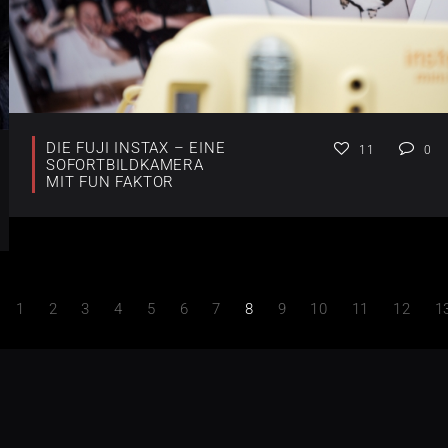
DIE FUJI INSTAX – EINE
11
0
SOFORTBILDKAMERA
MIT FUN FAKTOR
1
2
3
4
5
6
7
8
9
10
11
12
1