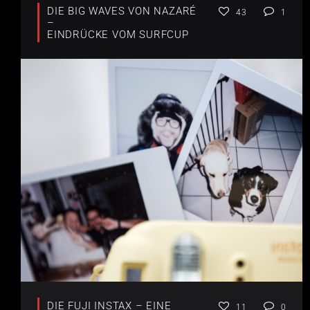
DIE BIG WAVES VON NAZARÉ
43
1
–
EINDRÜCKE VOM SURFCUP
DIE FUJI INSTAX – EINE
11
0