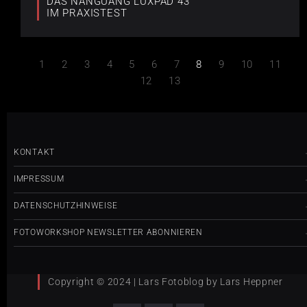
DAS NANGUANG LUXPAD 43
IM PRAXISTEST
1
2
3
4
5
6
7
8
9
10
11
12
13
KONTAKT
IMPRESSUM
DATENSCHUTZHINWEISE
FOTOWORKSHOP NEWSLETTER ABONNIEREN
Copyright © 2024 | Lars Fotoblog by Lars Heppner