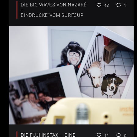
DIE BIG WAVES VON NAZARÉ
43
1
–
EINDRÜCKE VOM SURFCUP
DIE FUJI INSTAX – EINE
11
0