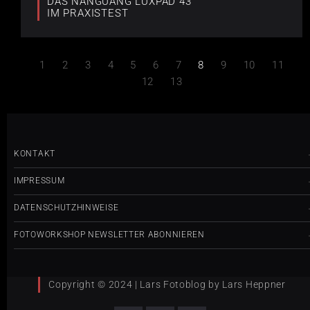
DAS NANGUANG LUXPAD 43
IM PRAXISTEST
1
2
3
4
5
6
7
8
9
10
11
12
13
KONTAKT
IMPRESSUM
DATENSCHUTZHINWEISE
FOTOWORKSHOP NEWSLETTER ABONNIEREN
Copyright © 2024 | Lars Fotoblog by Lars Heppner