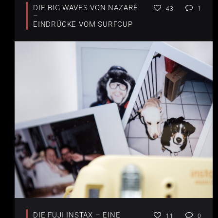
DIE BIG WAVES VON NAZARÉ
43
1
–
EINDRÜCKE VOM SURFCUP
DIE FUJI INSTAX – EINE
11
0