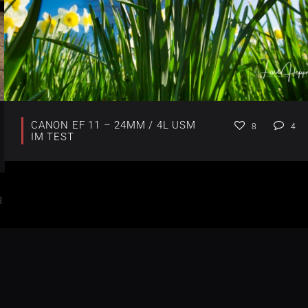
CANON EF 11 – 24MM / 4L USM
8
4
IM TEST
3