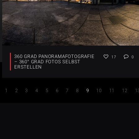
360 GRAD PANORAMAFOTOGRAFIE
17
0
– 360° GRAD FOTOS SELBST
ERSTELLEN
1
2
3
4
5
6
7
8
9
10
11
12
1