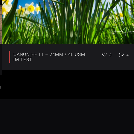
CANON EF 11 – 24MM / 4L USM
8
4
IM TEST
3