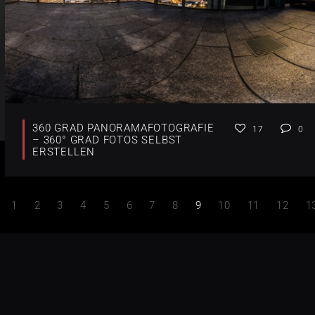
360 GRAD PANORAMAFOTOGRAFIE
17
0
– 360° GRAD FOTOS SELBST
ERSTELLEN
1
2
3
4
5
6
7
8
9
10
11
12
1