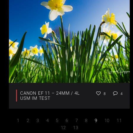
CANON EF 11 – 24MM / 4L
8
4
USM IM TEST
1
2
3
4
5
6
7
8
9
10
11
12
13