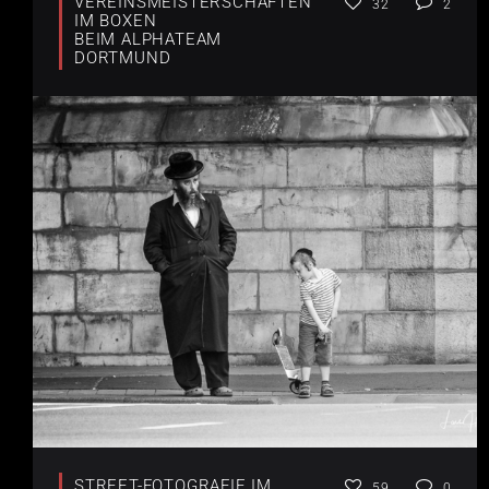
VEREINSMEISTERSCHAFTEN
32
2
IM BOXEN
BEIM ALPHATEAM
DORTMUND
STREET-FOTOGRAFIE IM
59
0