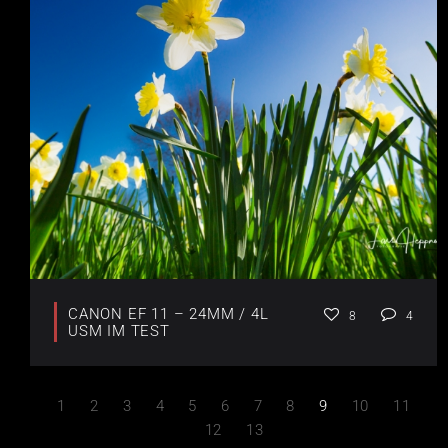
CANON EF 11 – 24MM / 4L
8
4
USM IM TEST
1
2
3
4
5
6
7
8
9
10
11
12
13