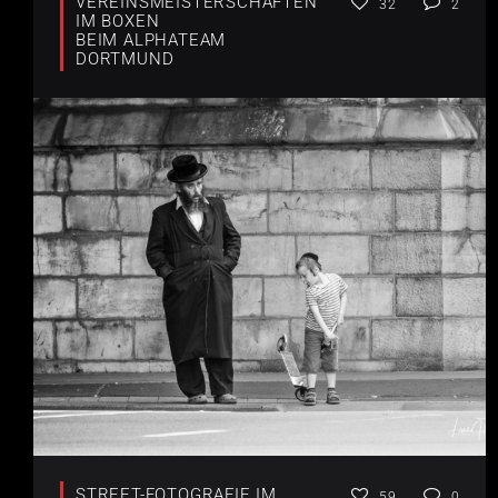
VEREINSMEISTERSCHAFTEN
32
2
IM BOXEN
BEIM ALPHATEAM
DORTMUND
STREET-FOTOGRAFIE IM
59
0