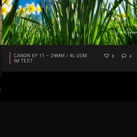
CANON EF 11 – 24MM / 4L USM
8
4
IM TEST
3