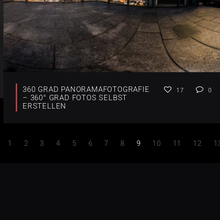
360 GRAD PANORAMAFOTOGRAFIE
17
0
– 360° GRAD FOTOS SELBST
ERSTELLEN
1
2
3
4
5
6
7
8
9
10
11
12
1