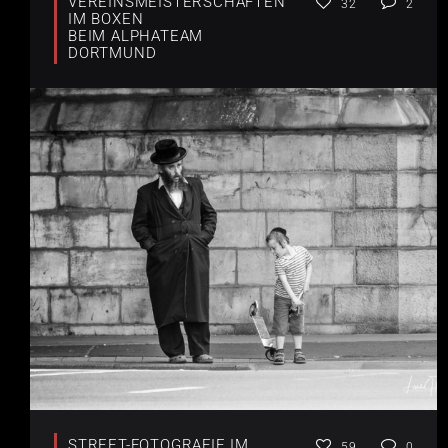
VEREINSMEISTERSCHAFTEN
32
2
IM BOXEN
BEIM ALPHATEAM
DORTMUND
STREET-FOTOGRAFIE IM
59
0