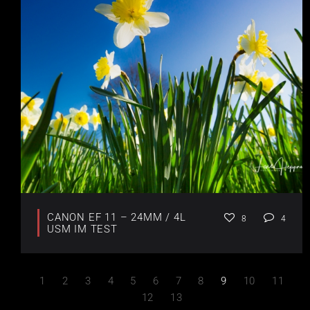
CANON EF 11 – 24MM / 4L
8
4
USM IM TEST
1
2
3
4
5
6
7
8
9
10
11
12
13