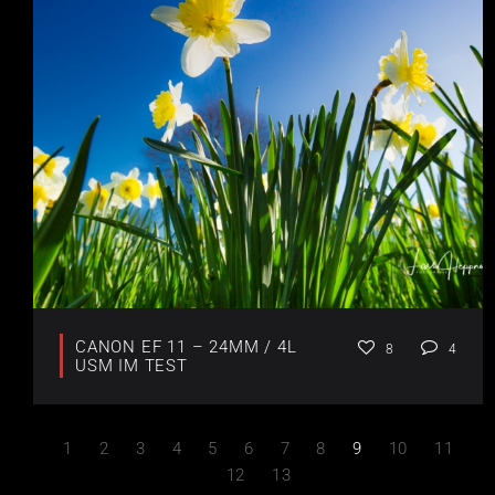
CANON EF 11 – 24MM / 4L
8
4
USM IM TEST
1
2
3
4
5
6
7
8
9
10
11
12
13