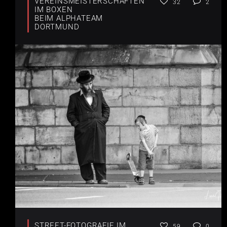
VEREINSMEISTERSCHAFTEN
32
2
IM BOXEN
BEIM ALPHATEAM
DORTMUND
STREET-FOTOGRAFIE IM
59
0