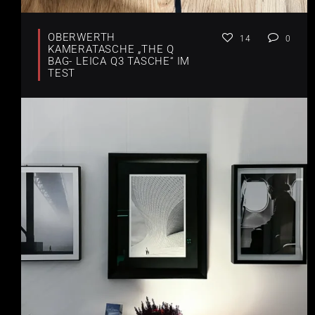
OBERWERTH
14
0
KAMERATASCHE „THE Q
BAG- LEICA Q3 TASCHE“ IM
TEST