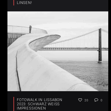
LINSEN!
FOTOWALK IN LISSABON
20
0
2023: SCHWARZ WEISS I
MPRESSIONEN