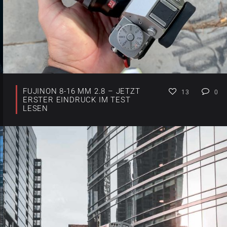
FUJINON 8-16 MM 2.8 – JETZT
13
0
ERSTER EINDRUCK IM TEST
LESEN