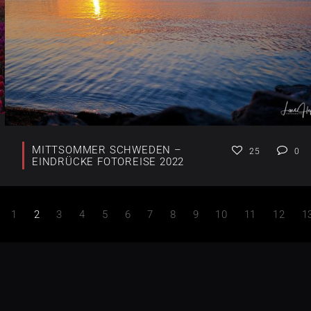
MITTSOMMER SCHWEDEN –
25
0
EINDRÜCKE FOTOREISE 2022
1
2
3
4
5
6
7
8
9
10
11
12
1