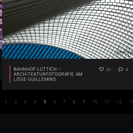
BAHNHOF LÜTTICH –
31
0
ARCHITEKTURFOTOGRAFIE AM
LIÈGE-GUILLEMINS
1
2
3
4
5
6
7
8
9
10
11
12
1