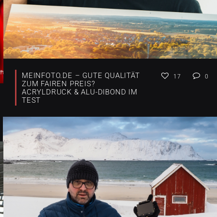
MEINFOTO.DE – GUTE QUALITÄT
17
0
ZUM FAIREN PREIS?
ACRYLDRUCK & ALU-DIBOND IM
TEST