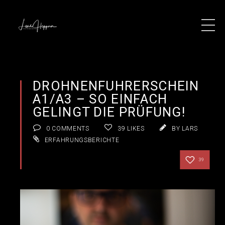
DROHNENFÜHRERSCHEIN
A1/A3 – SO EINFACH
GELINGT DIE PRÜFUNG!
0 COMMENTS
39
LIKES
BY LARS
ERFAHRUNGSBERICHTE
39