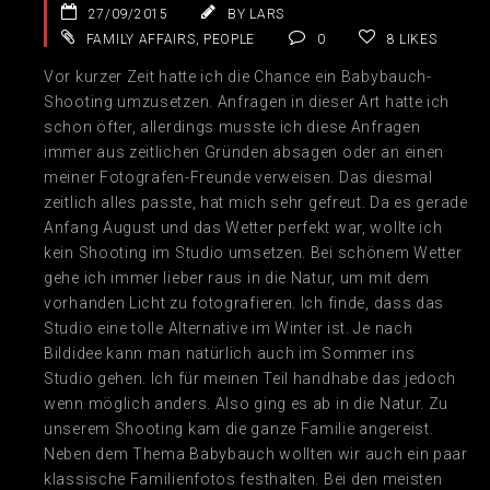
27/09/2015
BY LARS
FAMILY AFFAIRS
,
PEOPLE
0
8
LIKES
Vor kurzer Zeit hatte ich die Chance ein Babybauch-
Shooting umzusetzen. Anfragen in dieser Art hatte ich
schon öfter, allerdings musste ich diese Anfragen
immer aus zeitlichen Gründen absagen oder an einen
meiner Fotografen-Freunde verweisen. Das diesmal
zeitlich alles passte, hat mich sehr gefreut. Da es gerade
Anfang August und das Wetter perfekt war, wollte ich
kein Shooting im Studio umsetzen. Bei schönem Wetter
gehe ich immer lieber raus in die Natur, um mit dem
vorhanden Licht zu fotografieren. Ich finde, dass das
Studio eine tolle Alternative im Winter ist. Je nach
Bildidee kann man natürlich auch im Sommer ins
Studio gehen. Ich für meinen Teil handhabe das jedoch
wenn möglich anders. Also ging es ab in die Natur. Zu
unserem Shooting kam die ganze Familie angereist.
Neben dem Thema Babybauch wollten wir auch ein paar
klassische Familienfotos festhalten. Bei den meisten