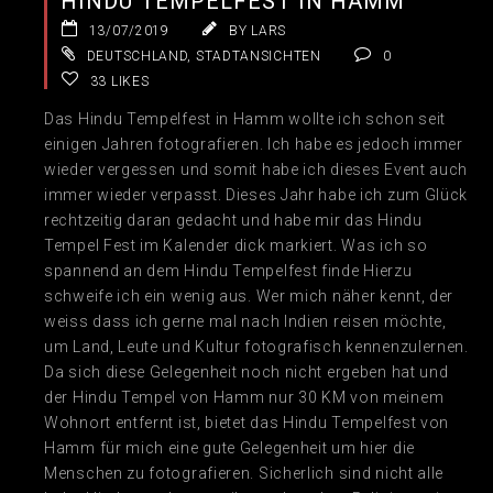
HINDU TEMPELFEST IN HAMM
13/07/2019
BY LARS
DEUTSCHLAND
,
STADTANSICHTEN
0
33
LIKES
Das Hindu Tempelfest in Hamm wollte ich schon seit
einigen Jahren fotografieren. Ich habe es jedoch immer
wieder vergessen und somit habe ich dieses Event auch
immer wieder verpasst. Dieses Jahr habe ich zum Glück
rechtzeitig daran gedacht und habe mir das Hindu
Tempel Fest im Kalender dick markiert. Was ich so
spannend an dem Hindu Tempelfest finde Hierzu
schweife ich ein wenig aus. Wer mich näher kennt, der
weiss dass ich gerne mal nach Indien reisen möchte,
um Land, Leute und Kultur fotografisch kennenzulernen.
Da sich diese Gelegenheit noch nicht ergeben hat und
der Hindu Tempel von Hamm nur 30 KM von meinem
Wohnort entfernt ist, bietet das Hindu Tempelfest von
Hamm für mich eine gute Gelegenheit um hier die
Menschen zu fotografieren. Sicherlich sind nicht alle