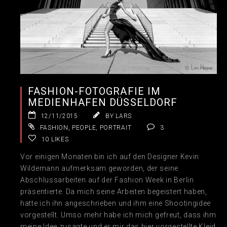
FASHION-FOTOGRAFIE IM
MEDIENHAFEN DÜSSELDORF
12/11/2015
BY LARS
FASHION
,
PEOPLE
,
PORTRAIT
3
10
LIKES
Vor einigen Monaten bin ich auf den Designer Kevin
Wildemann aufmerksam geworden, der seine
Abschlussarbeiten auf der Fashion Week in Berlin
präsentierte. Da mich seine Arbeiten begeistert haben,
hatte ich ihn angeschrieben und ihm eine Shootingidee
vorgestellt. Umso mehr habe ich mich gefreut, dass ihm
meine Idee zusagte und er mir das hier vorgestellte Kleid