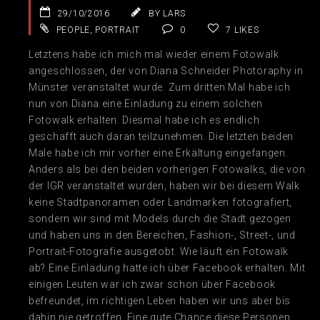
29/10/2016
BY LARS
PEOPLE
,
PORTRAIT
0
7
LIKES
Letztens habe ich mich mal wieder einem Fotowalk
angeschlossen, der von Diana Schneider Photoraphy in
Münster veranstaltet wurde. Zum dritten Mal habe ich
nun von Diana eine Einladung zu einem solchen
Fotowalk erhalten. Diesmal habe ich es endlich
geschafft auch daran teilzunehmen. Die letzten beiden
Male habe ich mir vorher eine Erkältung eingefangen.
Anders als bei den beiden vorherigen Fotowalks, die von
der IGR veranstaltet wurden, haben wir bei diesem Walk
keine Stadtpanoramen oder Landmarken fotografiert,
sondern wir sind mit Models durch die Stadt gezogen
und haben uns in den Bereichen, Fashion-, Street-, und
Portrait-Fotografie ausgetobt. Wie läuft ein Fotowalk
ab? Eine Einladung hatte ich über Facebook erhalten. Mit
einigen Leuten war ich zwar schon über Facebook
befreundet, im richtigen Leben haben wir uns aber bis
dahin nie getroffen. Eine gute Chance diese Personen