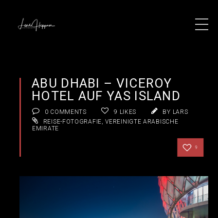
ABU DHABI – VICEROY
HOTEL AUF YAS ISLAND
0 COMMENTS
9
LIKES
BY LARS
REISE-FOTOGRAFIE
,
VEREINIGTE ARABISCHE
EMIRATE
9