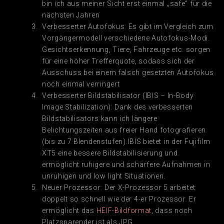
bin ich aus meiner Sicht erst einmal „safe“ für die
nächsten Jahren
Verbesserter Autofokus: Es gibt im Vergleich zum
Vorgängermodell verschiedene Autofokus-Modi.
Gesichtserkennung, Tiere, Fahrzeuge etc. sorgen
für eine höher Trefferquote, sodass sich der
Ausschuss bei einem falsch gesetzten Autofokus
noch einmal verringert
Verbesserter Bildstabilisator (IBIS – In-Body
Image Stabilization): Dank des verbesserten
Bildstabilisators kann ich längere
Belichtungszeiten aus freier Hand fotografieren
(bis zu 7 Blendenstufen).IBIS bietet in der Fujifilm
XT5 eine bessere Bildstabilisierung und
ermöglicht ruhigere und schärfere Aufnahmen in
unruhigen und low light Situationen.
Neuer Prozessor: Der X-Prozessor 5 arbeitet
doppelt so schnell wie der 4-er Prozessor. Er
ermöglicht das
HEIF-Bildformat
, dass noch
Platzsparender ist als JPG.